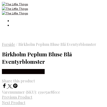
Forside
/
Birkholm Peplum Bluse Blå Eventyrblomster
Birkholm Peplum Bluse Blå
Eventyrblomster
Købes Hos Smartkidz.dk
Share this product
Varenummer (SKU):
13905ae8fece
Previous Product
Next Product