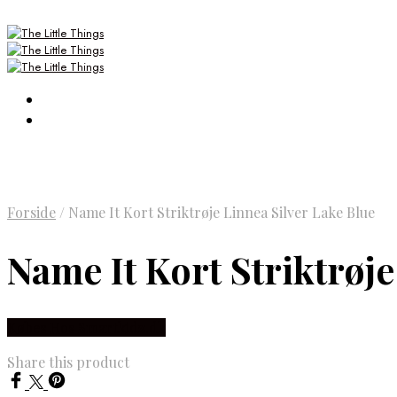
Forside
/
Name It Kort Striktrøje Linnea Silver Lake Blue
Name It Kort Striktrøje
Købes Hos Smartkidz.dk
Share this product