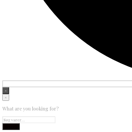
×
×
What are you looking for?