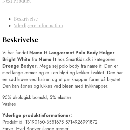
Next Product
Beskrivelse
Yderligere information
Beskrivelse
Vi har fundet
Name It Langærmet Polo Body Holger
Bright White
fra
Name It
hos Smartkidz.dk i kategorien
Drenge Bodyer
. Mega sej polo body fra name it. Den er
med lange ærmer og er i en blød og lækker kvalitet. Den har
en sød krave ved halsen og et par knapper foran på brystet.
Den kan åbnes og lukkes ved bleen med trykknapper.
95% økologisk bomuld, 5% elastan.
Vaskes
Yderlige produktinformationer:
Produkt id: 13190160-3581675 5714926991872
Farve: Hvid Bodyer (lange ærmer)