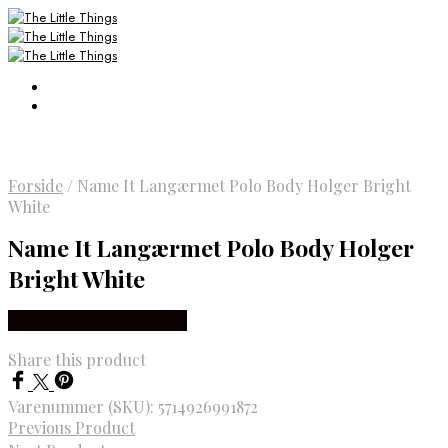
Forside
/
Name It Langærmet Polo Body Holger Bright
White
Name It Langærmet Polo Body Holger
Bright White
Købes Hos Smartkidz.dk
Share this product
Varenummer (SKU):
5714926991872
Previous Product