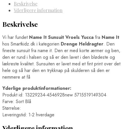
Beskrivelse
Yderligere information
Beskrivelse
Vi har fundet
Name It Sunsuit Vroels Yucca
fra
Name It
hos Smartkidz.dk i kategorien
Drenge Heldragter
. Den
fineste sunsuit fra name it. Den er med korte ærmer og ben,
den er rund i halsen og så er den lavet i den blødeste og
lækreste kvalitet. Sunsuiten er lavet med et fint print over det
hele og så har den en trykknap på skulderen så den er
nemmere at få
Yderlige produktinformationer:
Produkt id: 13229234-4546928new 5715519149304
Farve: Sort Blå
Størrelse:
Leveringstid: 1-2 hverdage
Yderligere information