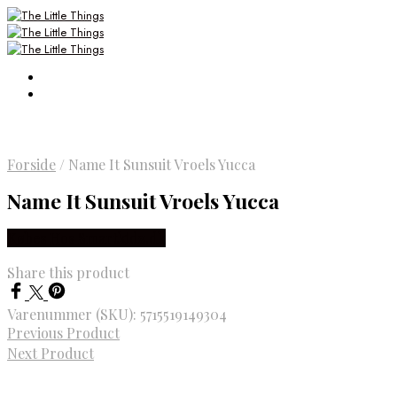
Forside
/
Name It Sunsuit Vroels Yucca
Name It Sunsuit Vroels Yucca
Købes Hos Smartkidz.dk
Share this product
Varenummer (SKU):
5715519149304
Previous Product
Next Product