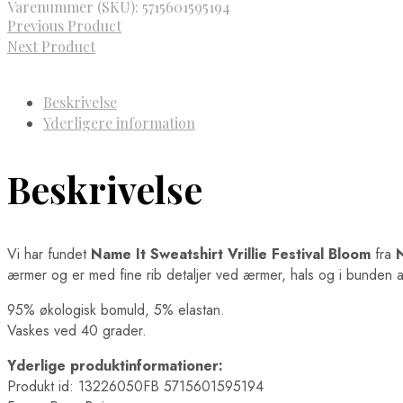
Varenummer (SKU):
5715601595194
Previous Product
Next Product
Beskrivelse
Yderligere information
Beskrivelse
Vi har fundet
Name It Sweatshirt Vrillie Festival Bloom
fra
ærmer og er med fine rib detaljer ved ærmer, hals og i bunden af 
95% økologisk bomuld, 5% elastan.
Vaskes ved 40 grader.
Yderlige produktinformationer:
Produkt id: 13226050FB 5715601595194