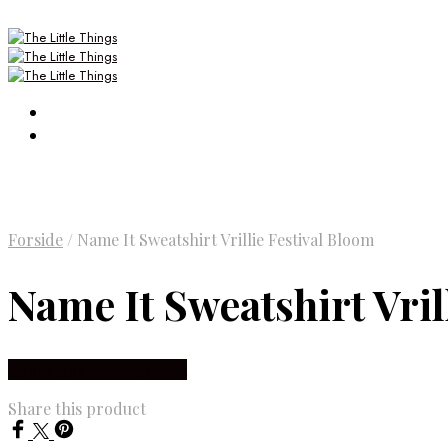
Forside
/
Name It Sweatshirt Vrillie Festival Bloom
Name It Sweatshirt Vril
Købes Hos Smartkidz.dk
Share this product