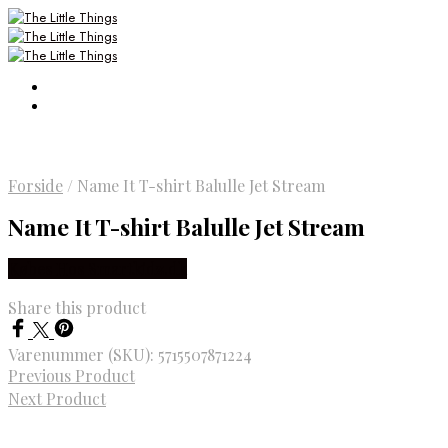
Forside
/
Name It T-shirt Balulle Jet Stream
Name It T-shirt Balulle Jet Stream
Købes Hos Smartkidz.dk
Share this product
Varenummer (SKU):
5715507871224
Previous Product
Next Product