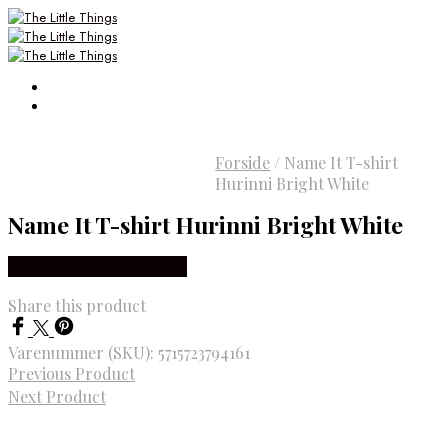
Forside
/
Name It T-shirt
Hurinni Bright White
Name It T-shirt Hurinni Bright White
Købes Hos Smartkidz.dk
Share this product
Varenummer (SKU):
5715723794161
Previous Product
Next Product