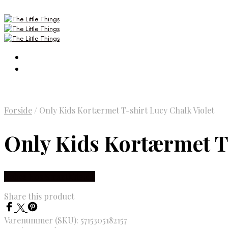
Forside
/
Only Kids Kortærmet T-shirt Lucy Chalk Violet
Only Kids Kortærmet T-
Købes Hos Smartkidz.dk
Share this product
Varenummer (SKU):
5715305182157