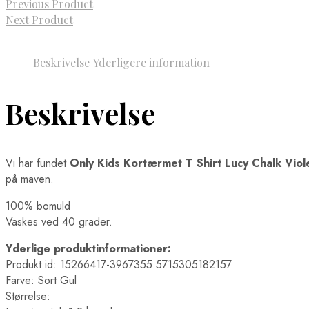
Previous Product
Next Product
Beskrivelse
Yderligere information
Beskrivelse
Vi har fundet
Only Kids Kortærmet T Shirt Lucy Chalk Viol
på maven.
100% bomuld
Vaskes ved 40 grader.
Yderlige produktinformationer:
Produkt id: 15266417-3967355 5715305182157
Farve: Sort Gul
Størrelse: