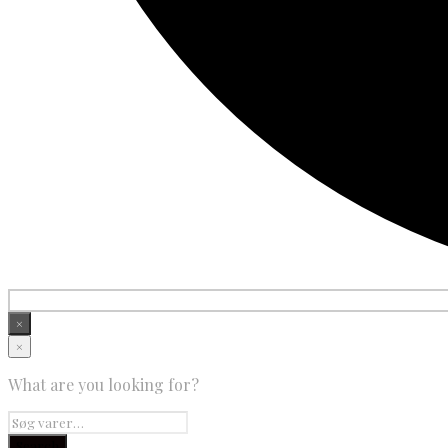
×
×
What are you looking for?