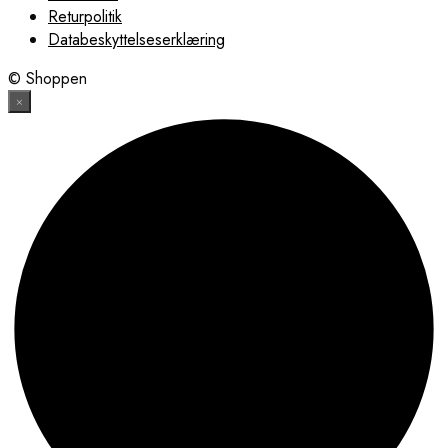
Returpolitik
Databeskyttelseserklæring
© Shoppen
×