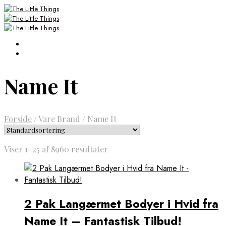
Name It
Forside
/
Vare Brand
/
Name It
Viser 1–25 af 8960 resultater
2 Pak Langærmet Bodyer i Hvid fra
Name It – Fantastisk Tilbud!