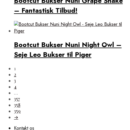
Bootcut Bukser Nuni Grape Shake
– Fantastisk Tilbud!
Bootcut Bukser Nuni Night Owl –
Seje Leo Bukser til Piger
1
2
3
4
…
357
358
359
→
Kontakt os