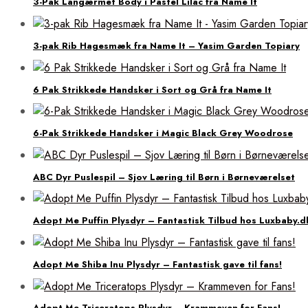
3-Pak Langærmet Body i Pastel Lilac fra Name It
3-pak Rib Hagesmæk fra Name It – Yasim Garden Topiary
6 Pak Strikkede Handsker i Sort og Grå fra Name It
6-Pak Strikkede Handsker i Magic Black Grey Woodrose
ABC Dyr Puslespil – Sjov Læring til Børn i Børneværelset
Adopt Me Puffin Plysdyr – Fantastisk Tilbud hos Luxbaby.d
Adopt Me Shiba Inu Plysdyr – Fantastisk gave til fans!
Adopt Me Triceratops Plysdyr – Krammeven for Fans!