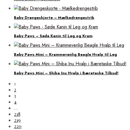
Baby Drengeskjorte – Mælkedrengestrib
Baby Paws – Søde Kanin til Leg og Kram
Baby Paws Mini – Krammevenlig Beagle Hvalp til Leg
Baby Paws Mini – Shiba Inu Hvalp i Bæretaske Tilbud!
1
2
3
4
…
218
219
220