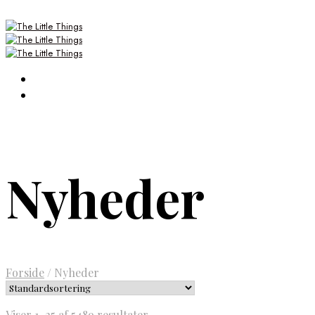
Nyheder
Forside
/
Nyheder
Viser 1–25 af 5489 resultater