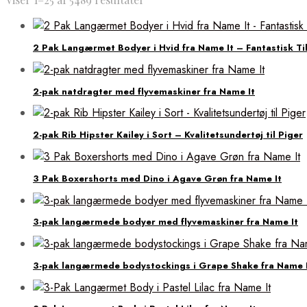
2 Pak Langærmet Bodyer i Hvid fra Name It – Fantastisk Ti
2-pak natdragter med flyvemaskiner fra Name It
2-pak Rib Hipster Kailey i Sort – Kvalitetsundertøj til Piger
3 Pak Boxershorts med Dino i Agave Grøn fra Name It
3-pak langærmede bodyer med flyvemaskiner fra Name It
3-pak langærmede bodystockings i Grape Shake fra Name 