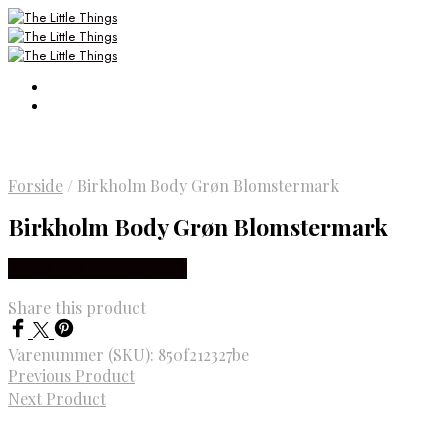
Forside
/
Birkholm Body Grøn Blomstermark
Birkholm Body Grøn Blomstermark
Købes Hos Smartkidz.dk
Share this product
Varenummer (SKU):
850f212327be
Previous Product
Next Product