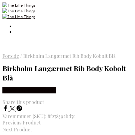
Forside
/
Birkholm Langærmet Rib Body Kobolt Blå
Birkholm Langærmet Rib Body Kobolt
Blå
Købes Hos Smartkidz.dk
Share this product
Varenummer (SKU):
8f278392bd7c
Previous Product
Next Product