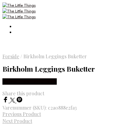
Forside
/
Birkholm Leggings Buketter
Birkholm Leggings Buketter
Købes Hos Smartkidz.dk
Share this product
Varenummer (SKU):
c2a0888e2fa3
Previous Product
Next Product