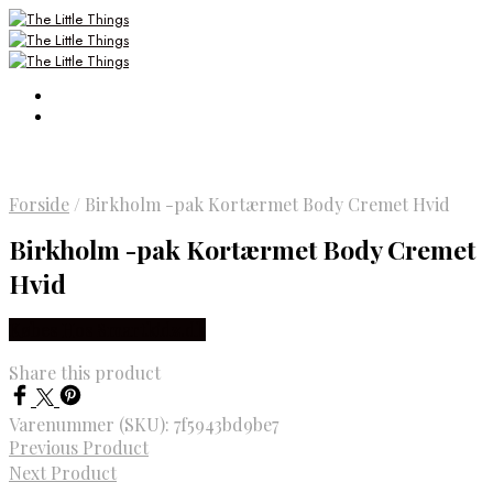
Forside
/
Birkholm -pak Kortærmet Body Cremet Hvid
Birkholm -pak Kortærmet Body Cremet
Hvid
Købes Hos Smartkidz.dk
Share this product
Varenummer (SKU):
7f5943bd9be7
Previous Product
Next Product