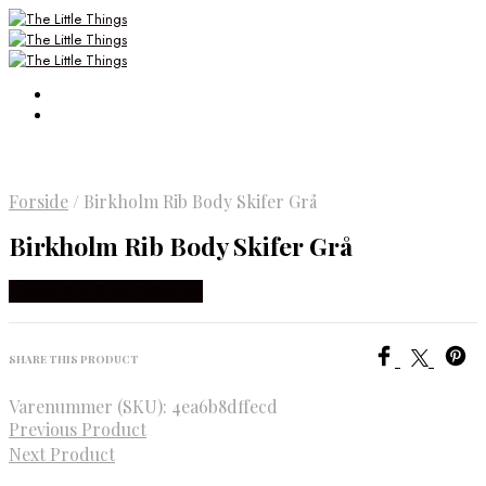
Forside
/
Birkholm Rib Body Skifer Grå
Birkholm Rib Body Skifer Grå
Købes Hos Smartkidz.dk
SHARE THIS PRODUCT
Varenummer (SKU):
4ea6b8dffecd
Previous Product
Next Product