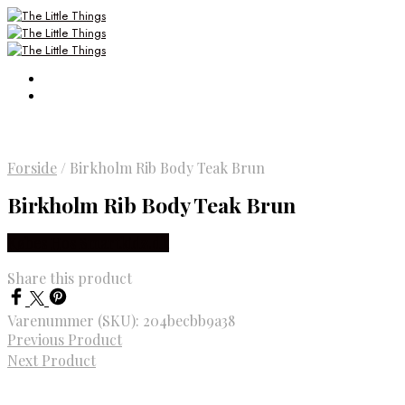
Forside
/
Birkholm Rib Body Teak Brun
Birkholm Rib Body Teak Brun
Købes Hos Smartkidz.dk
Share this product
Varenummer (SKU):
204becbb9a38
Previous Product
Next Product