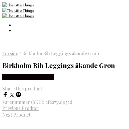
Forside
/
Birkholm Rib Leggings åkande Grøn
Birkholm Rib Leggings åkande Grøn
Købes Hos Smartkidz.dk
Share this product
Varenummer (SKU):
cfea733d952d
Previous Product
Next Product