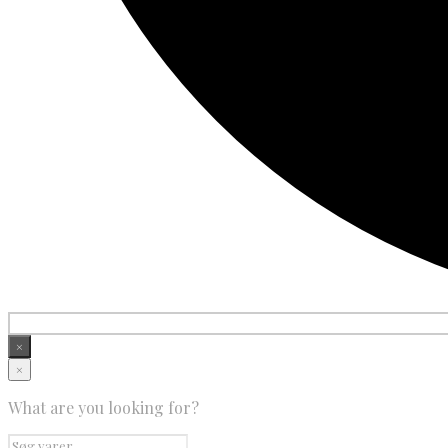
×
×
What are you looking for?