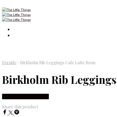
Forside
/
Birkholm Rib Leggings Cafe Latte Brun
Birkholm Rib Leggings
Købes Hos Smartkidz.dk
Share this product