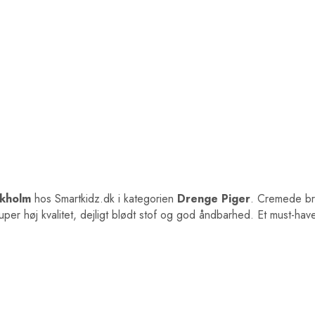
rkholm
hos Smartkidz.dk i kategorien
Drenge Piger
. Cremede br
Super høj kvalitet, dejligt blødt stof og god åndbarhed. Et must-hav