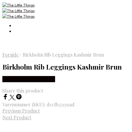
Forside
/
Birkholm Rib Leggings Kashmir Brun
Birkholm Rib Leggings Kashmir Brun
Købes Hos Smartkidz.dk
Share this product
Varenummer (SKU):
dccfb33139ad
Previous Product
Next Product