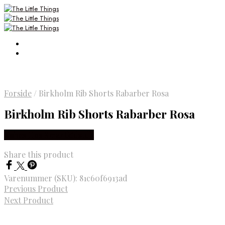
Forside
/
Birkholm Rib Shorts Rabarber Rosa
Birkholm Rib Shorts Rabarber Rosa
Købes Hos Smartkidz.dk
Share this product
Varenummer (SKU):
81c60f6913ad
Previous Product
Next Product