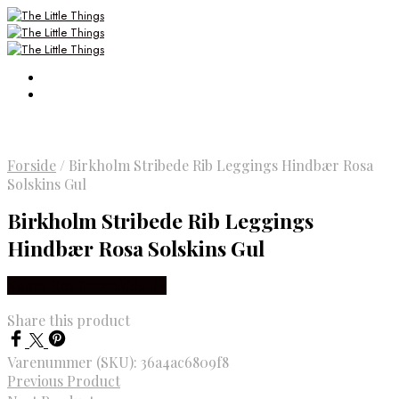
Forside
/
Birkholm Stribede Rib Leggings Hindbær Rosa
Solskins Gul
Birkholm Stribede Rib Leggings
Hindbær Rosa Solskins Gul
Købes Hos Smartkidz.dk
Share this product
Varenummer (SKU):
36a4ac6809f8
Previous Product