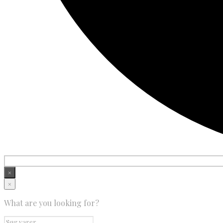
×
×
What are you looking for?