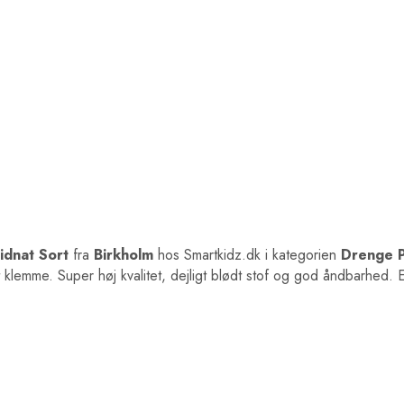
idnat Sort
fra
Birkholm
hos Smartkidz.dk i kategorien
Drenge P
t klemme. Super høj kvalitet, dejligt blødt stof og god åndbarhed. 