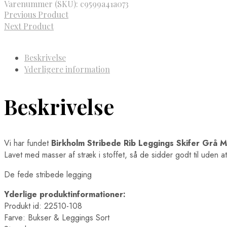
Varenummer (SKU):
c9599a41a073
Previous Product
Next Product
Beskrivelse
Yderligere information
Beskrivelse
Vi har fundet
Birkholm Stribede Rib Leggings Skifer Grå M
Lavet med masser af stræk i stoffet, så de sidder godt til uden a
De fede stribede legging
Yderlige produktinformationer:
Produkt id: 22510-108
Farve: Bukser & Leggings Sort