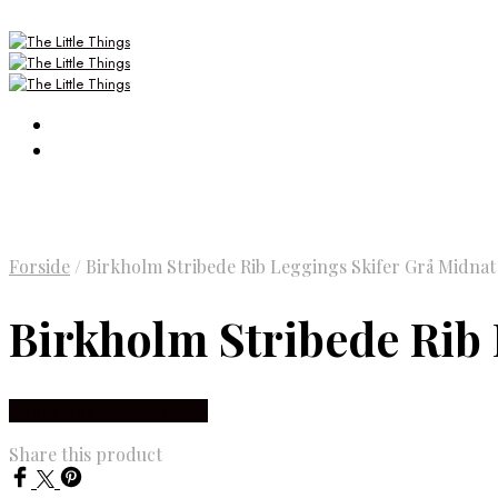
Forside
/
Birkholm Stribede Rib Leggings Skifer Grå Midnat
Birkholm Stribede Rib 
Købes Hos Smartkidz.dk
Share this product