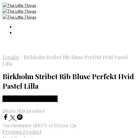
Forside
/
Birkholm Stribet Rib Bluse Perfekt Hvid Pastel
Lilla
Birkholm Stribet Rib Bluse Perfekt Hvid
Pastel Lilla
Købes Hos Smartkidz.dk
Share this product
Varenummer (SKU):
cc765791c27a
Previous Product