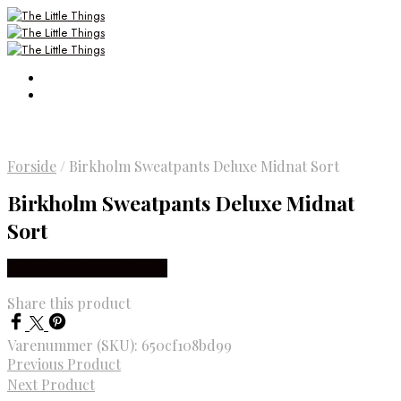
Forside
/
Birkholm Sweatpants Deluxe Midnat Sort
Birkholm Sweatpants Deluxe Midnat
Sort
Købes Hos Smartkidz.dk
Share this product
Varenummer (SKU):
650cf108bd99
Previous Product
Next Product