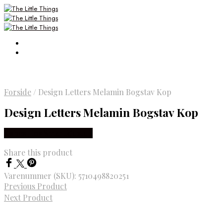
Forside
/
Design Letters Melamin Bogstav Kop
Design Letters Melamin Bogstav Kop
Købes Hos Smartkidz.dk
Share this product
Varenummer (SKU):
5710498820251
Previous Product
Next Product