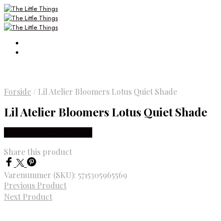
Forside
/
Lil Atelier Bloomers Lotus Quiet Shade
Lil Atelier Bloomers Lotus Quiet Shade
Købes Hos Smartkidz.dk
Share this product
Varenummer (SKU):
5715305965569
Previous Product
Next Product