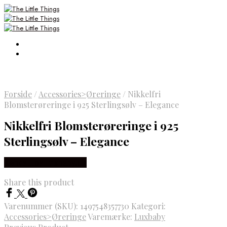
Forside
/
Accessories>Øreringe
/
Nikkelfri
Blomsterøreringe i 925 Sterlingsølv – Elegance
Nikkelfri Blomsterøreringe i 925
Sterlingsølv – Elegance
Købes Hos Luxbaby.dk
Share this product
Varenummer (SKU):
1497548357730
Kategori:
Accessories>Øreringe
Varemærke:
Luxbaby