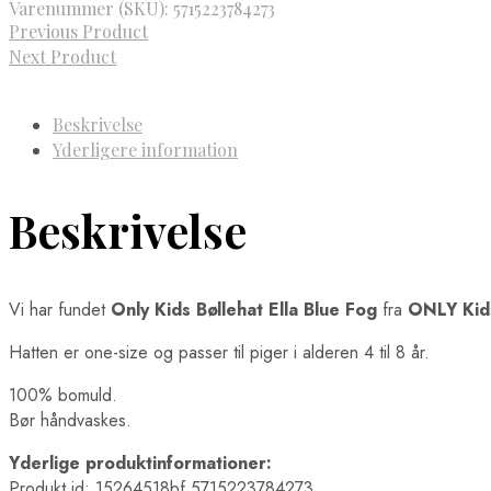
Varenummer (SKU):
5715223784273
Previous Product
Next Product
Beskrivelse
Yderligere information
Beskrivelse
Vi har fundet
Only Kids Bøllehat Ella Blue Fog
fra
ONLY Kid
Hatten er one-size og passer til piger i alderen 4 til 8 år.
100% bomuld.
Bør håndvaskes.
Yderlige produktinformationer:
Produkt id: 15264518bf 5715223784273