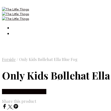
Forside
/
Only Kids Bøllehat Ella Blue Fog
Only Kids Bøllehat Ella
Købes Hos Smartkidz.dk
Share this product