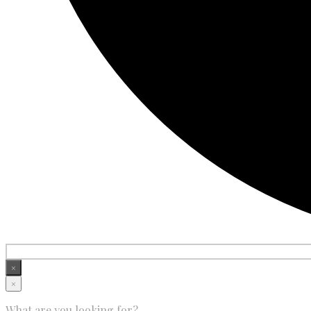
×
×
What are you looking for?