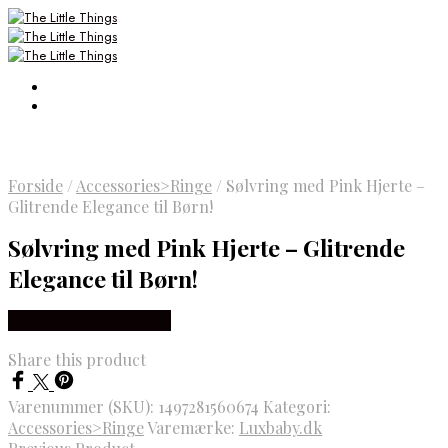
Forside
/
Accessories>Ringe
/
Sølvring med Pink Hjerte –
Glitrende Elegance til Børn!
Sølvring med Pink Hjerte – Glitrende
Elegance til Børn!
Købes Hos Luxbaby.dk
Share this product
Varenummer (SKU):
1497281560674
Kategori:
Accessories>Ringe
Varemærke:
Luxbaby.dk