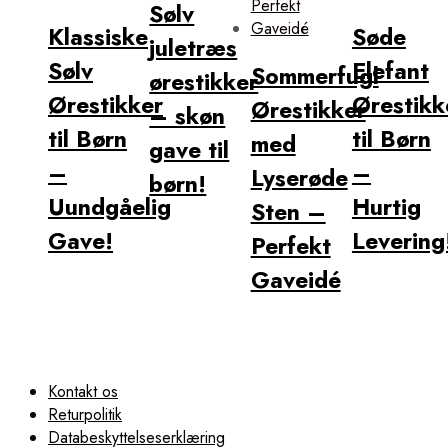
Sølv
Klassiske
Søde
juletræs
Sølv
Elefant
Sommerfugl
ørestikker
Ørestikker
Ørestikk
Ørestikker
– skøn
til Børn
til Børn
med
gave til
–
–
Lyserøde
børn!
Uundgåelig
Hurtig
Sten –
Gave!
Levering
Perfekt
Gaveidé
Kontakt os
Returpolitik
Databeskyttelseserklæring