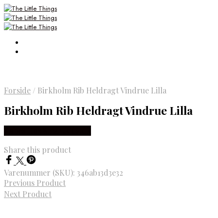
Forside
/
Birkholm Rib Heldragt Vindrue Lilla
Birkholm Rib Heldragt Vindrue Lilla
Købes Hos Smartkidz.dk
Share this product
Varenummer (SKU):
346ab13d3e32
Previous Product
Next Product