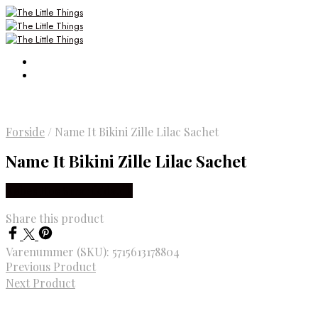
Forside
/
Name It Bikini Zille Lilac Sachet
Name It Bikini Zille Lilac Sachet
Købes Hos Smartkidz.dk
Share this product
Varenummer (SKU):
5715613178804
Previous Product
Next Product