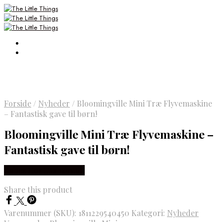
Forside
/
Nyheder
/
Bloomingville Mini Træ Flyvemaskine
– Fantastisk gave til børn!
Bloomingville Mini Træ Flyvemaskine –
Fantastisk gave til børn!
Købes Hos Luxbaby.dk
Share this product
Varenummer (SKU):
1811229540450
Kategori:
Nyheder