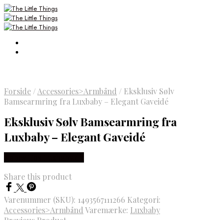
Forside
/
Accessories>Armbånd
/
Eksklusiv Sølv
Bamsearmring fra Luxbaby – Elegant Gaveidé
Eksklusiv Sølv Bamsearmring fra
Luxbaby – Elegant Gaveidé
Købes Hos Luxbaby.dk
Share this product
Varenummer (SKU):
1493567111266
Kategori:
Accessories>Armbånd
Varemærke:
Luxbaby