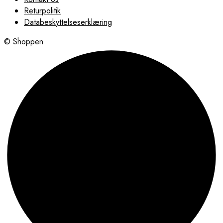
Returpolitik
Databeskyttelseserklæring
© Shoppen