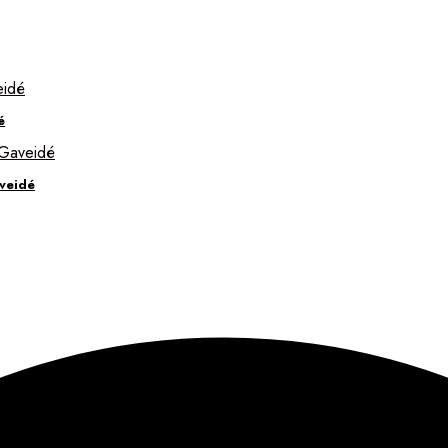
é
veidé