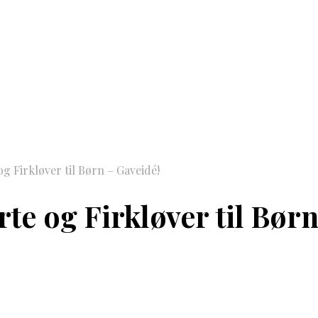
 Firkløver til Børn – Gaveidé!
e og Firkløver til Børn