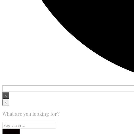
×
×
What are you looking for?