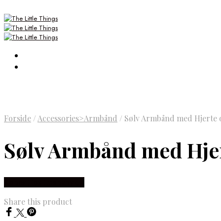
Forside
/
Accessories>Armbånd
/
Sølv Armbånd med Hjerte og
Sølv Armbånd med Hjert
Købes Hos Luxbaby.dk
Share this product