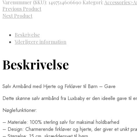
Varenummer (SKU):
1497514606690
Kategori:
Accessories>
Previous Product
Next Product
Beskrivelse
Yderligere information
Beskrivelse
Sølv Armbånd med Hjerte og Firkløver til Børn – Gave
Dette skønne sølv armbånd fra Luxbaby er den ideelle gave til e
Nøglefunktioner:
– Materiale: 100% sterling sølv for maksimal holdbarhed
– Design: Charmerende firkløver og hjerte, der giver et unikt p
– Størrelse: 15 cm, skræddersyet til børn