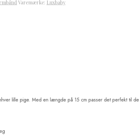
Armbånd
Varemærke:
Luxbaby
nhver lille pige. Med en længde på 15 cm passer det perfekt til d
ræg