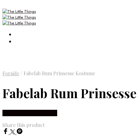
Forside
/
Fabelab Rum Prinsesse Kostume
Fabelab Rum Prinsess
Købes Hos Smartkidz.dk
Share this product