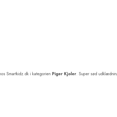
os Smartkidz.dk i kategorien
Piger Kjoler
. Super sød udklædning 