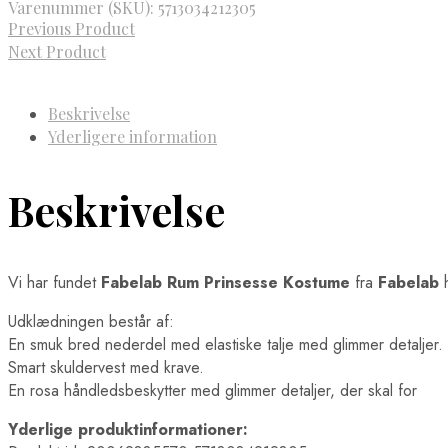
Varenummer (SKU):
5713034212305
Previous Product
Next Product
Beskrivelse
Yderligere information
Beskrivelse
Vi har fundet
Fabelab Rum Prinsesse Kostume
fra
Fabelab
h
Udklædningen består af:
En smuk bred nederdel med elastiske talje med glimmer detaljer.
Smart skuldervest med krave.
En rosa håndledsbeskytter med glimmer detaljer, der skal for
Yderlige produktinformationer: