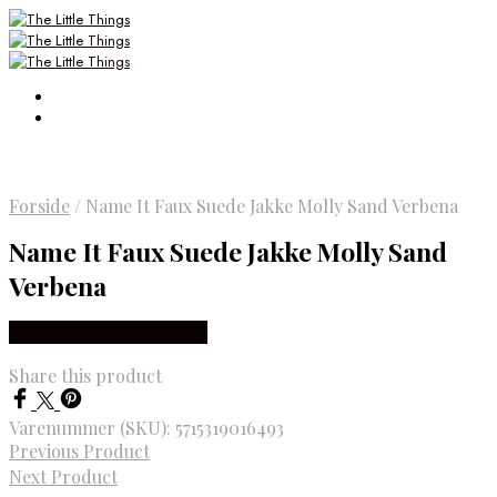
Forside
/
Name It Faux Suede Jakke Molly Sand Verbena
Name It Faux Suede Jakke Molly Sand
Verbena
Købes Hos Smartkidz.dk
Share this product
Varenummer (SKU):
5715319016493
Previous Product
Next Product