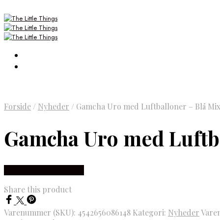
Forside
/
Nyheder
/
Gamcha Uro med Luftballoner – Blå Mix 
Gamcha Uro med Luftbal
Købes Hos Luxbaby.dk
Share this product
Varenummer (SKU):
4542656086148
Kategori:
Nyheder
Vare