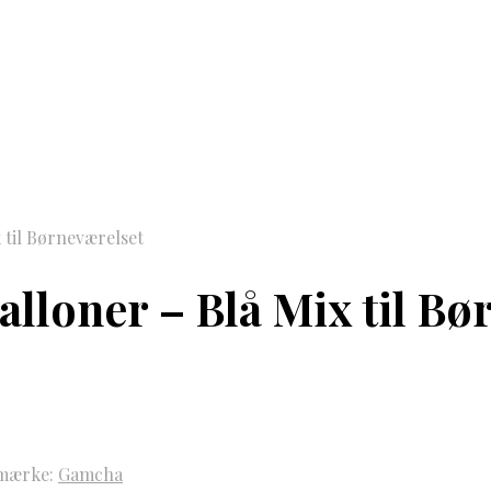
til Børneværelset
loner – Blå Mix til Bø
mærke:
Gamcha