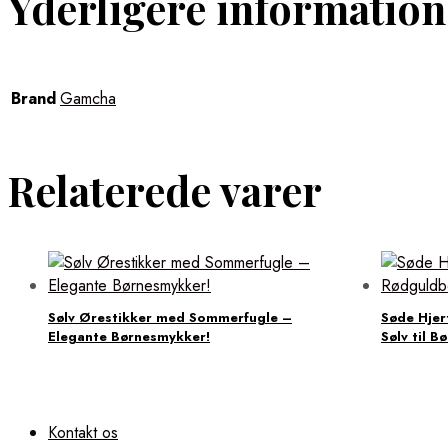
Yderligere information
Brand
Gamcha
Relaterede varer
Sølv Ørestikker med Sommerfugle –
Søde Hjer
Elegante Børnesmykker!
Sølv til B
Kontakt os