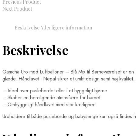
Previous Product
Next Product
Beskrivelse
Yderligere information
Beskrivelse
Gamcha Uro med Luftballoner – Blå Mix til Børneværelset er en fan
glæde. Håndlavet i Nepal sikrer et unikt design samt høj kvalitet.
– Ideel over puslebordet eller i et hyggeligt hjørne
– Skaber en beroligende atmosfære for barnet
– Omhyggeligt håndlavet med stor kærlighed
Uroholdere til både pusleborde og babysenge kan også findes her