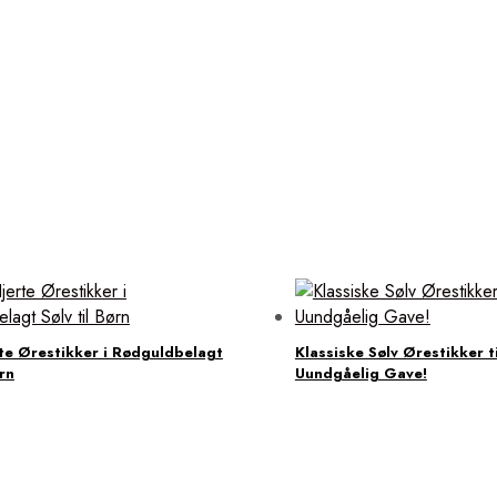
te Ørestikker i Rødguldbelagt
Klassiske Sølv Ørestikker t
ørn
Uundgåelig Gave!