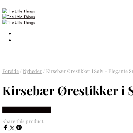
Forside
/
Nyheder
/
Kirsebær Ørestikker i Sølv – Elegante S
Kirsebær Ørestikker i S
Købes Hos Luxbaby.dk
Share this product