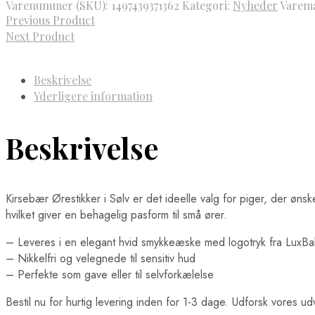
Varenummer (SKU):
1497439371362
Kategori:
Nyheder
Varem
Previous Product
Next Product
Beskrivelse
Yderligere information
Beskrivelse
Kirsebær Ørestikker i Sølv er det ideelle valg for piger, der ønske
hvilket giver en behagelig pasform til små ører.
– Leveres i en elegant hvid smykkeæske med logotryk fra LuxBa
– Nikkelfri og velegnede til sensitiv hud
– Perfekte som gave eller til selvforkælelse
Bestil nu for hurtig levering inden for 1-3 dage. Udforsk vores udv