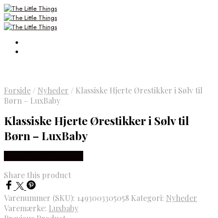
Forside
/
Nyheder
/
Klassiske Hjerte Ørestikker i Sølv til
Børn – LuxBaby
Klassiske Hjerte Ørestikker i Sølv til
Børn – LuxBaby
Købes Hos Luxbaby.dk
Share this product
Varenummer (SKU):
1493003305058
Kategori:
Nyheder
Varemærke:
Luxbaby