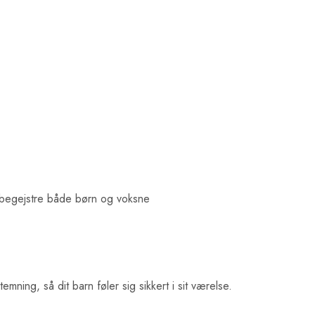
l begejstre både børn og voksne
ing, så dit barn føler sig sikkert i sit værelse.