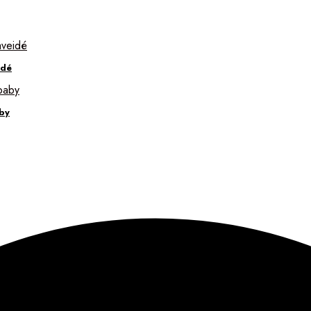
idé
by