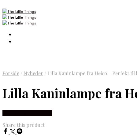
Forside
/
Nyheder
/
Lilla Kaninlampe fra Heico – Perfekt til
Lilla Kaninlampe fra He
Købes Hos Luxbaby.dk
Share this product