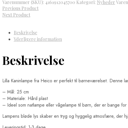
Varenummer (SKU):
4161912045700
Kategori:
Nyheder
Vare
Previous Product
Next Product
Beskrivelse
Yderligere information
Beskrivelse
Lilla Kaninlampe fra Heico er perfekt til børneværelset. Denne 
– Mål: 25 cm
– Materiale: Hård plast
– Ideel som natlampe eller vågelampe til børn, der er bange for
Lampens bløde lys skaber en tryg og hyggelig atmosfære, der hjæl
Leveringstid: 1-3 dage