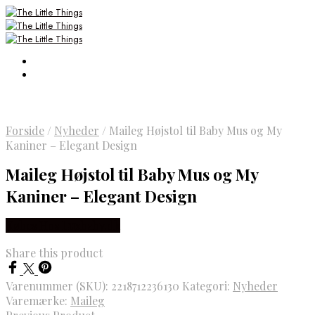
Forside
/
Nyheder
/
Maileg Højstol til Baby Mus og My
Kaniner – Elegant Design
Maileg Højstol til Baby Mus og My
Kaniner – Elegant Design
Købes Hos Luxbaby.dk
Share this product
Varenummer (SKU):
2218712236130
Kategori:
Nyheder
Varemærke:
Maileg