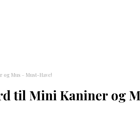
er og Mus – Must-Have!
d til Mini Kaniner og 