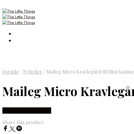
Forside
/
Nyheder
/
Maileg Micro Kravlegård til Mini Kanin
Maileg Micro Kravlegår
Købes Hos Luxbaby.dk
Share this product