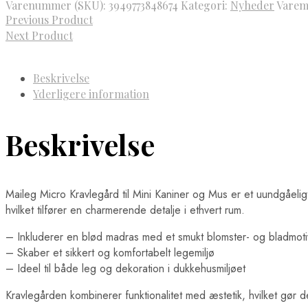
Varenummer (SKU):
3949773848674
Kategori:
Nyheder
Varem
Previous Product
Next Product
Beskrivelse
Yderligere information
Beskrivelse
Maileg Micro Kravlegård til Mini Kaniner og Mus er et uundgåeligt t
hvilket tilfører en charmerende detalje i ethvert rum.
– Inkluderer en blød madras med et smukt blomster- og bladmoti
– Skaber et sikkert og komfortabelt legemiljø
– Ideel til både leg og dekoration i dukkehusmiljøet
Kravlegården kombinerer funktionalitet med æstetik, hvilket gør d