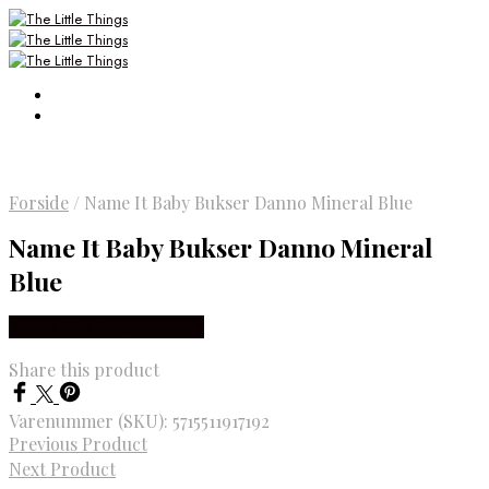
Forside
/
Name It Baby Bukser Danno Mineral Blue
Name It Baby Bukser Danno Mineral
Blue
Købes Hos Smartkidz.dk
Share this product
Varenummer (SKU):
5715511917192
Previous Product
Next Product