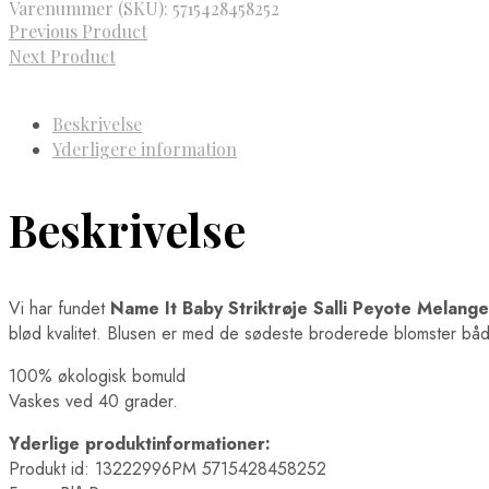
Varenummer (SKU):
5715428458252
Previous Product
Next Product
Beskrivelse
Yderligere information
Beskrivelse
Vi har fundet
Name It Baby Striktrøje Salli Peyote Melange
blød kvalitet. Blusen er med de sødeste broderede blomster bå
100% økologisk bomuld
Vaskes ved 40 grader.
Yderlige produktinformationer:
Produkt id: 13222996PM 5715428458252