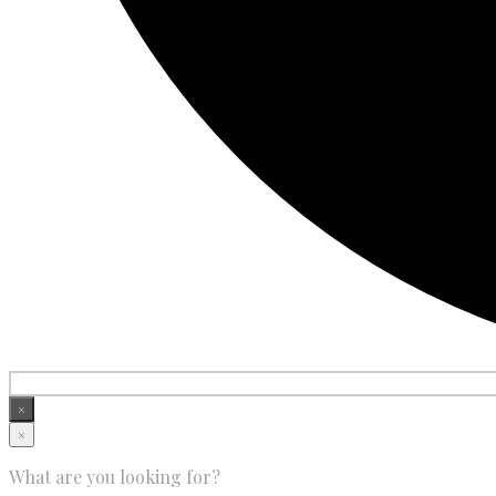
×
×
What are you looking for?