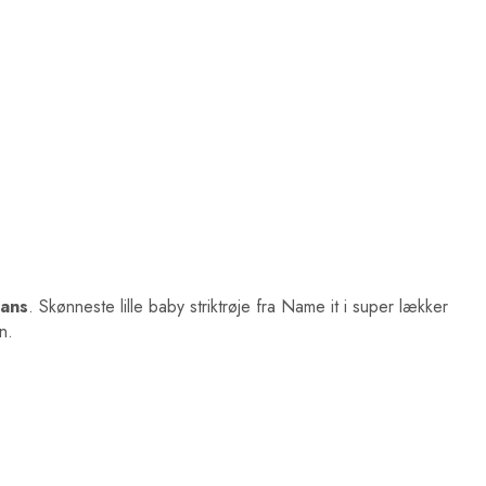
gans
. Skønneste lille baby striktrøje fra Name it i super lækker
n.