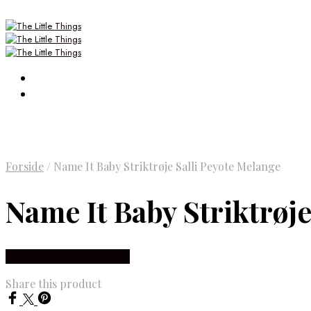
Forside
/
Name It Baby Striktrøje Salli Peyote Melange
Name It Baby Striktrøje
Købes Hos Smartkidz.dk
Share this product