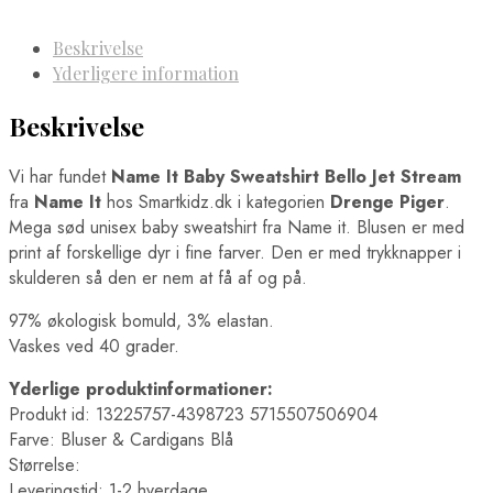
Beskrivelse
Yderligere information
Beskrivelse
Vi har fundet
Name It Baby Sweatshirt Bello Jet Stream
fra
Name It
hos Smartkidz.dk i kategorien
Drenge Piger
.
Mega sød unisex baby sweatshirt fra Name it. Blusen er med
print af forskellige dyr i fine farver. Den er med trykknapper i
skulderen så den er nem at få af og på.
97% økologisk bomuld, 3% elastan.
Vaskes ved 40 grader.
Yderlige produktinformationer:
Produkt id: 13225757-4398723 5715507506904
Farve: Bluser & Cardigans Blå
Størrelse:
Leveringstid: 1-2 hverdage