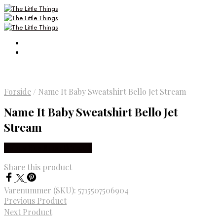
Forside
/
Name It Baby Sweatshirt Bello Jet Stream
Name It Baby Sweatshirt Bello Jet
Stream
Købes Hos Smartkidz.dk
Share this product
Varenummer (SKU):
5715507506904
Previous Product
Next Product