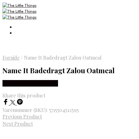
Forside
/
Name It Badedragt Zalou Oatmeal
Name It Badedragt Zalou Oatmeal
Købes Hos Smartkidz.dk
Share this product
Varenummer (SKU):
5715504512595
Previous Product
Next Product