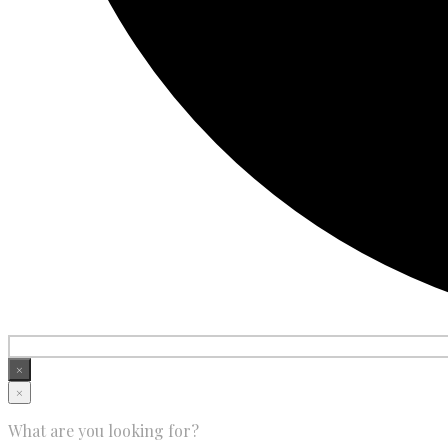
×
×
What are you looking for?