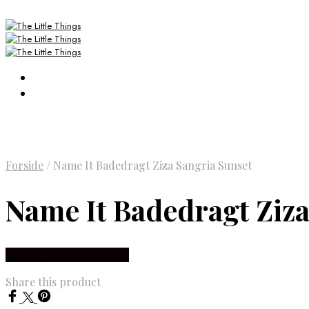
Forside
/
Name It Badedragt Ziza Sangria Sunset
Name It Badedragt Ziza
Købes Hos Smartkidz.dk
Share this product