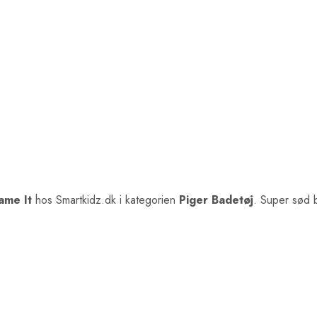
ame It
hos Smartkidz.dk i kategorien
Piger Badetøj
. Super sød b