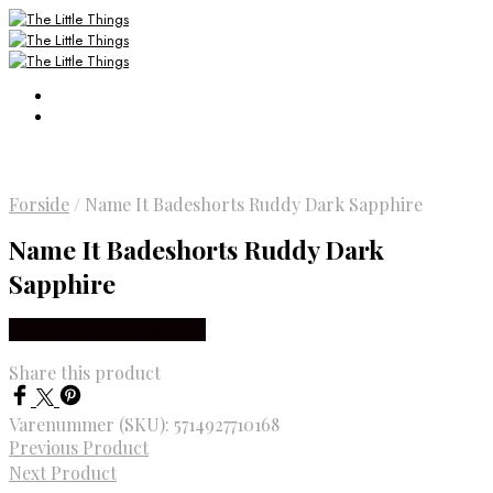
Forside
/
Name It Badeshorts Ruddy Dark Sapphire
Name It Badeshorts Ruddy Dark
Sapphire
Købes Hos Smartkidz.dk
Share this product
Varenummer (SKU):
5714927710168
Previous Product
Next Product