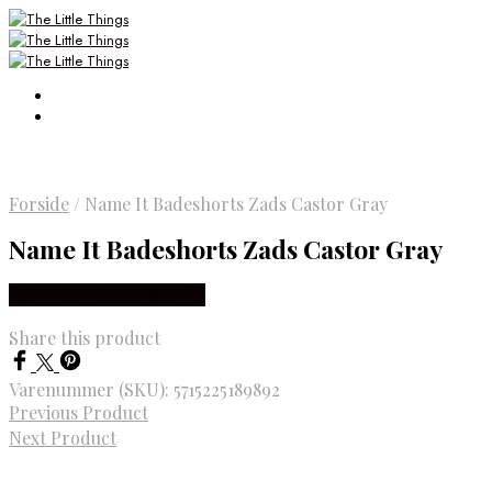
Forside
/
Name It Badeshorts Zads Castor Gray
Name It Badeshorts Zads Castor Gray
Købes Hos Smartkidz.dk
Share this product
Varenummer (SKU):
5715225189892
Previous Product
Next Product